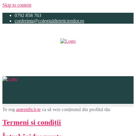
Skip to content
0792 858 763
conferinta@colegiuldieteticienilor.ro
Te rog
autentifică-te
ca să vezi conținutul din profilul tău
Termeni și condiții